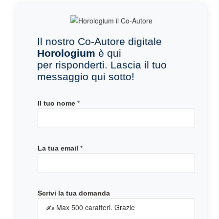
Il nostro Co-Autore digitale
Horologium
è qui
per risponderti. Lascia il tuo
messaggio qui sotto!
t
Il tuo nome
*
u
a
e
m
La tua email
*
a
i
l
S
c
Scrivi la tua domanda
r
i