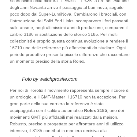
riconoscibili dalla dicitura “T Swiss – T <25” a ore sei. Alla fine
degli anni Novanta arrivò il passaggio al Luminova, seguito
poco dopo dal Super-LumiNova. Cambiarono i bracciali, con
l’introduzione dei Solid End Links, scomparvero i fori passanti
sulle anse e, negli ultimissimi anni di produzione, comparve il
calibro 3186 in sostituzione dello storico 3185. Per molti
collezionisti è proprio questa continua evoluzione a rendere il
16710 una delle referenze più affascinanti da studiare. Ogni
periodo produttivo presenta piccole differenze che raccontano
un momento preciso della storia Rolex.
Foto by watchprosite.com
Per noi di Horotix il movimento rappresenta sempre il cuore di
un orologio, e il GMT-Master II 16710 non fa eccezione. Per
gran parte della sua carriera la referenza è stata
equipaggiata con il calibro automatico
Rolex 3185
, uno dei
movimenti GMT più affidabili mai realizzati dalla maison.
Robusto, preciso e progettato per affrontare anni di utilizzo
intensivo, il 3185 contribuì in maniera decisiva alla