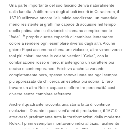
Una parte importante del suo fascino deriva naturalmente
dalla lunetta. A differenza degli attuali inserti in Cerachrom, il
16710 utilizzava ancora l’alluminio anodizzato, un materiale
meno resistente ai graffi ma capace di acquisire nel tempo
quella patina che i collezionisti chiamano semplicemente
“fade”. È proprio questa capacità di cambiare lentamente
colore a rendere ogni esemplare diverso dagli altri. Alcune
ghiere Pepsi assumono sfumature violacee, altre virano verso
toni più chiari, mentre le celebri versioni “Coke”, con la
combinazione rosso e nero, mantengono un carattere più
deciso e contemporaneo. Esisteva anche la variante
completamente nera, spesso sottovalutata ma oggi sempre
più apprezzata da chi cerca un’estetica più sobria. È raro
trovare un altro Rolex capace di offrire tre personalità così
diverse senza cambiare referenza.
Anche il quadrante racconta una storia fatta di continue
evoluzioni. Durante i quasi vent’anni di produzione, il 16710
attraversò praticamente tutte le trasformazioni della moderna
Rolex. I primi esemplari montavano indici al trizio, facilmente