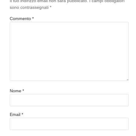
Il tuo indirizzo email non sarà pubblicato.
I campi obbligatori
sono contrassegnati
*
Commento
*
Nome
*
Email
*