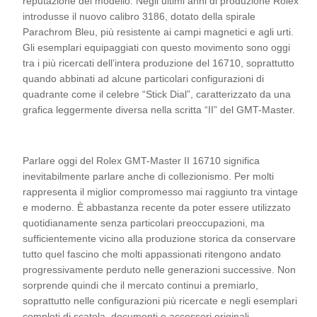
reputazione del modello. Negli ultimi anni di produzione Rolex
introdusse il nuovo calibro 3186, dotato della spirale
Parachrom Bleu, più resistente ai campi magnetici e agli urti.
Gli esemplari equipaggiati con questo movimento sono oggi
tra i più ricercati dell’intera produzione del 16710, soprattutto
quando abbinati ad alcune particolari configurazioni di
quadrante come il celebre “Stick Dial”, caratterizzato da una
grafica leggermente diversa nella scritta “II” del GMT-Master.
Parlare oggi del Rolex GMT-Master II 16710 significa
inevitabilmente parlare anche di collezionismo. Per molti
rappresenta il miglior compromesso mai raggiunto tra vintage
e moderno. È abbastanza recente da poter essere utilizzato
quotidianamente senza particolari preoccupazioni, ma
sufficientemente vicino alla produzione storica da conservare
tutto quel fascino che molti appassionati ritengono andato
progressivamente perduto nelle generazioni successive. Non
sorprende quindi che il mercato continui a premiarlo,
soprattutto nelle configurazioni più ricercate e negli esemplari
completi di scatola, documenti e accessori originali.