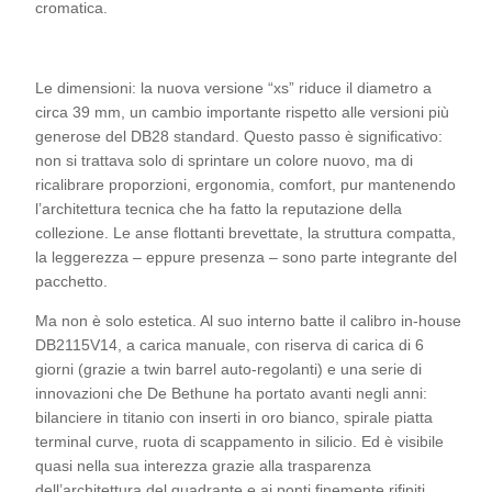
cromatica.
Le dimensioni: la nuova versione “xs” riduce il diametro a
circa 39 mm, un cambio importante rispetto alle versioni più
generose del DB28 standard. Questo passo è significativo:
non si trattava solo di sprintare un colore nuovo, ma di
ricalibrare proporzioni, ergonomia, comfort, pur mantenendo
l’architettura tecnica che ha fatto la reputazione della
collezione. Le anse flottanti brevettate, la struttura compatta,
la leggerezza – eppure presenza – sono parte integrante del
pacchetto.
Ma non è solo estetica. Al suo interno batte il calibro in-house
DB2115V14, a carica manuale, con riserva di carica di 6
giorni (grazie a twin barrel auto-regolanti) e una serie di
innovazioni che De Bethune ha portato avanti negli anni:
bilanciere in titanio con inserti in oro bianco, spirale piatta
terminal curve, ruota di scappamento in silicio. Ed è visibile
quasi nella sua interezza grazie alla trasparenza
dell’architettura del quadrante e ai ponti finemente rifiniti,