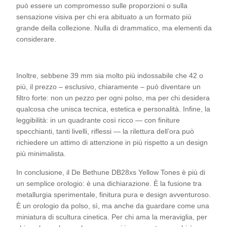
può essere un compromesso sulle proporzioni o sulla
sensazione visiva per chi era abituato a un formato più
grande della collezione. Nulla di drammatico, ma elementi da
considerare.
Inoltre, sebbene 39 mm sia molto più indossabile che 42 o
più, il prezzo – esclusivo, chiaramente – può diventare un
filtro forte: non un pezzo per ogni polso, ma per chi desidera
qualcosa che unisca tecnica, estetica e personalità. Infine, la
leggibilità: in un quadrante così ricco — con finiture
specchianti, tanti livelli, riflessi — la rilettura dell’ora può
richiedere un attimo di attenzione in più rispetto a un design
più minimalista.
In conclusione, il De Bethune DB28xs Yellow Tones è più di
un semplice orologio: è una dichiarazione. È la fusione tra
metallurgia sperimentale, finitura pura e design avventuroso.
È un orologio da polso, sì, ma anche da guardare come una
miniatura di scultura cinetica. Per chi ama la meraviglia, per