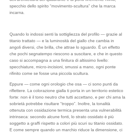
specchio dello spirito “movimento-scultura” che la marca
incarna.
Quando lo indossi senti la sottigliezza del profilo — grazie al
titanio trattato — e la luminosità del giallo che cambia in
angoli diversi, che brilla, che attrae lo sguardo. È un effetto
che pochi segnatempo riescono a suscitare, e che in questo
caso si accompagna a una finitura di altissimo livello:
specchiature, micro-incisioni, smussi a mano, ogni ponte
rifinito come se fosse una piccola scultura.
Eppure — come ogni orologio che osa — ci sono punti da
riflettere. La colorazione gialla ti porta in un territorio estetico
forte: non è il tono neutro che tutti accettano, e per chi ama la
sobrietà potrebbe risultare “troppo”. Inoltre, la tonalità
ottenuta con ossidazione termica presenta una vulnerabilità
intrinseca: secondo alcune fonti, lo strato ossidato è più
soggetto a graffi rispetto a colori più scuri su titanio ossidato.
E come sempre quando un marchio riduce la dimensione, ci