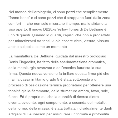
Nel mondo dell’orologeria, ci sono pezzi che semplicemente
“fanno bene” e ci sono pezzi che ti strappano fuori dalla zona
comfort — che non solo misurano il tempo, ma lo sfidano a
viso aperto. Il nuovo DB28xs Yellow Tones di De Bethune è
uno di questi. Quando lo guardi, capisci che non è progettato
per mimetizzarsi tra tanti; vuole essere visto, vissuto, vissuto
anche sul polso come un momento.
La manifattura De Bethune, guidata dal maestro orologiaio
Denis Flageollet, ha fatto della sperimentazione cromatica,
della metallurgia avanzata e dell’estetica futurista la sua
firma. Questa nuova versione fa brillare questa firma più che
mai: la cassa in titanio grado 5 è stata sottoposta a un
processo di ossidazione termica proprietario per ottenere una
tonalità giallo-fiammante, dalle sfumature ambra, fawn, sole,
fuoco. Ed è proprio qui che la quantità di ricerca dietro
diventa evidente: ogni componente, a seconda del metallo,
della forma, della massa, è stata trattata individualmente dagli
artigiani di L’Auberson per assicurare uniformità e profondità