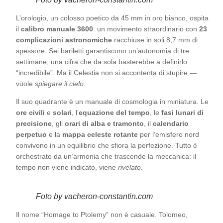
L’orologio, un colosso poetico da 45 mm in oro bianco, ospita
il
calibro manuale 3600
: un movimento straordinario con
23
complicazioni astronomiche
racchiuse in soli 8,7 mm di
spessore. Sei bariletti garantiscono un’autonomia di tre
settimane, una cifra che da sola basterebbe a definirlo
“incredibile”. Ma il Celestia non si accontenta di stupire —
vuole
spiegare il cielo
.
Il suo quadrante è un manuale di cosmologia in miniatura. Le
ore civili
e
solari
, l’
equazione del tempo
, le
fasi lunari di
precisione
, gli
orari di alba e tramonto
, il
calendario
perpetuo
e la
mappa celeste rotante
per l’emisfero nord
convivono in un equilibrio che sfiora la perfezione. Tutto è
orchestrato da un’armonia che trascende la meccanica: il
tempo non viene indicato, viene
rivelato
.
Foto by vacheron-constantin.com
Il nome “Homage to Ptolemy” non è casuale. Tolomeo,