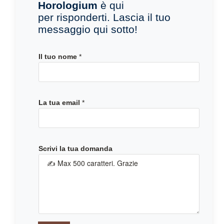
Horologium
è qui
per risponderti. Lascia il tuo
messaggio qui sotto!
t
Il tuo nome
*
u
a
l
a
La tua email
*
t
u
a
Scrivi la tua domanda