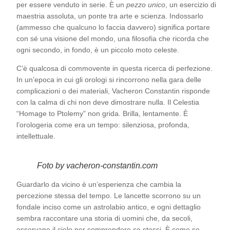
per essere venduto in serie. È un
pezzo unico
, un esercizio di
maestria assoluta, un ponte tra arte e scienza. Indossarlo
(ammesso che qualcuno lo faccia davvero) significa portare
con sé una visione del mondo, una filosofia che ricorda che
ogni secondo, in fondo, è un piccolo moto celeste.
C’è qualcosa di commovente in questa ricerca di perfezione.
In un’epoca in cui gli orologi si rincorrono nella gara delle
complicazioni o dei materiali, Vacheron Constantin risponde
con la calma di chi non deve dimostrare nulla. Il Celestia
“Homage to Ptolemy” non grida. Brilla, lentamente. È
l’orologeria come era un tempo: silenziosa, profonda,
intellettuale.
Foto by vacheron-constantin.com
Guardarlo da vicino è un’esperienza che cambia la
percezione stessa del tempo. Le lancette scorrono su un
fondale inciso come un astrolabio antico, e ogni dettaglio
sembra raccontare una storia di uomini che, da secoli,
osservano il cielo per comprendere se stessi. È come se