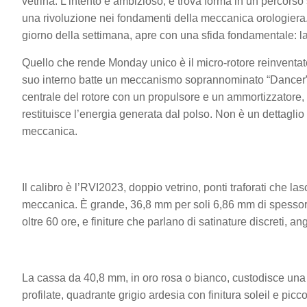
vetrina. L’intento è ambizioso, e trova forma in un percorso
una rivoluzione nei fondamenti della meccanica orologiera.
giorno della settimana, apre con una sfida fondamentale: la
Quello che rende Monday unico è il micro-rotore reinventat
suo interno batte un meccanismo soprannominato “Dancer”: u
centrale del rotore con un propulsore e un ammortizzatore
restituisce l’energia generata dal polso. Non è un dettaglio
meccanica.
Il calibro è l’RVI2023, doppio vetrino, ponti traforati che l
meccanica. È grande, 36,8 mm per soli 6,86 mm di spessore, 
oltre 60 ore, e finiture che parlano di satinature discreti, 
La cassa da 40,8 mm, in oro rosa o bianco, custodisce una c
profilate, quadrante grigio ardesia con finitura soleil e pi