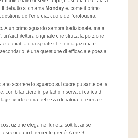
 simbolico fatto di sette tappe, ciascuna dedicata a
 Il debutto si chiama
Monday
e, come il primo
 gestione dell’energia, cuore dell’orologeria.
o. A un primo sguardo sembra tradizionale, ma al
n’architettura originale che sfrutta la porzione
, accoppiati a una spirale che immagazzina e
 secondario: è una questione di efficacia e poesia
asciano scorrere lo sguardo sul cuore pulsante della
con bilanciere in palladio, riserva di carica di
anglage lucido e una bellezza di natura funzionale.
ostruzione elegante: lunetta sottile, anse
ccolo secondario finemente grené. A ore 9