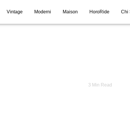
Vintage
Moderni
Maison
HoroRide
Chi
 L’incontro Che
Micro-Rotore
3
Min Read