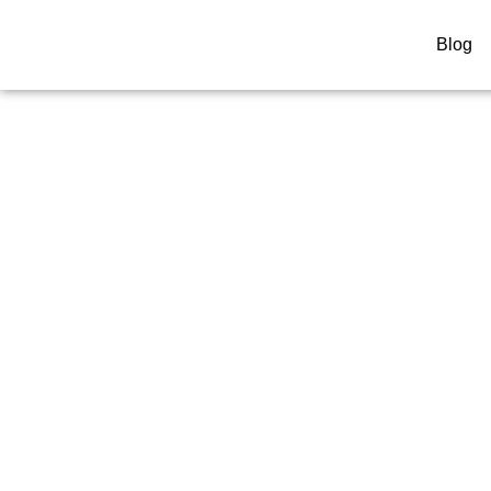
Blog
Renaud Tixier:
Reinterpreta Il 