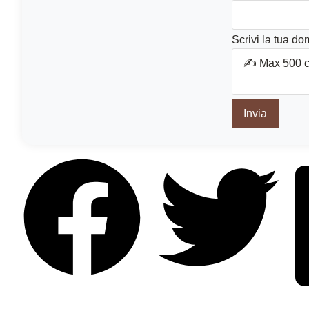
v
i
Scrivi la tua d
L
a
Invia