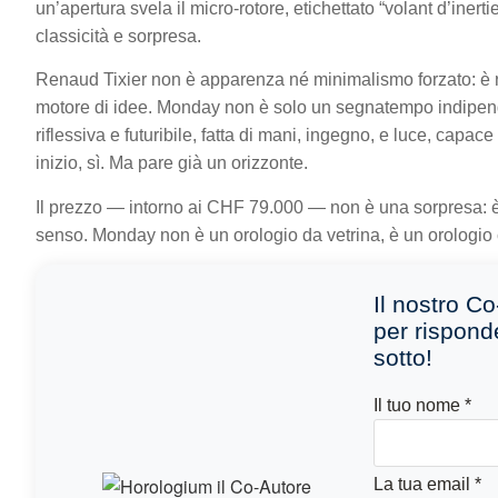
un’apertura svela il micro-rotore, etichettato “volant d’iner
classicità e sorpresa.
Renaud Tixier non è apparenza né minimalismo forzato: è r
motore di idee. Monday non è solo un segnatempo indipend
riflessiva e futuribile, fatta di mani, ingegno, e luce, capac
inizio, sì. Ma pare già un orizzonte.
Il prezzo — intorno ai CHF 79.000 — non è una sorpresa: è 
senso. Monday non è un orologio da vetrina, è un orologi
Il nostro Co
per rispond
sotto!
Il
Il tuo nome
*
S
c
La tua email
*
ri