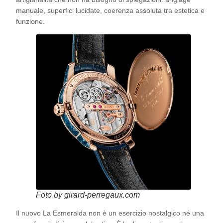
manuale, superfici lucidate, coerenza assoluta tra estetica e
funzione.
Foto by girard-perregaux.com
Il nuovo La Esmeralda non è un esercizio nostalgico né una