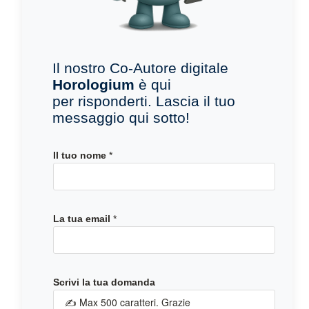
Il nostro Co-Autore digitale
Horologium
è qui
per risponderti. Lascia il tuo
messaggio qui sotto!
t
Il tuo nome
*
u
a
I
l
La tua email
*
*
Scrivi la tua domanda