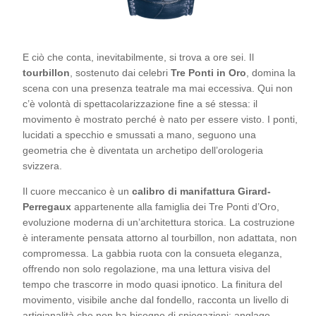
E ciò che conta, inevitabilmente, si trova a ore sei. Il
tourbillon
, sostenuto dai celebri
Tre Ponti in Oro
, domina la
scena con una presenza teatrale ma mai eccessiva. Qui non
c’è volontà di spettacolarizzazione fine a sé stessa: il
movimento è mostrato perché è nato per essere visto. I ponti,
lucidati a specchio e smussati a mano, seguono una
geometria che è diventata un archetipo dell’orologeria
svizzera.
Il cuore meccanico è un
calibro di manifattura Girard-
Perregaux
appartenente alla famiglia dei Tre Ponti d’Oro,
evoluzione moderna di un’architettura storica. La costruzione
è interamente pensata attorno al tourbillon, non adattata, non
compromessa. La gabbia ruota con la consueta eleganza,
offrendo non solo regolazione, ma una lettura visiva del
tempo che trascorre in modo quasi ipnotico. La finitura del
movimento, visibile anche dal fondello, racconta un livello di
artigianalità che non ha bisogno di spiegazioni: anglage