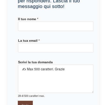
per risponderti. Lascia il tuo
messaggio qui sotto!
L
Il tuo nome
*
a
t
u
o
La tua email
*
t
u
a
Scrivi la tua domanda
28 di 500 caratteri max.