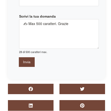
m
a
n
Scrivi la tua domanda
d
a
t
u
a
e
m
28 di 500 caratteri max.
a
i
Invia
l