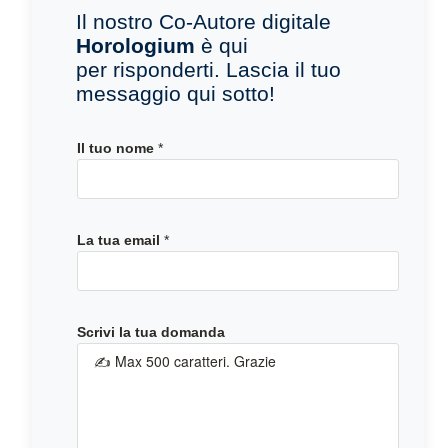
Il nostro Co-Autore digitale
Horologium
è qui
per risponderti. Lascia il tuo
messaggio qui sotto!
Il tuo nome
*
La tua email
*
n
Scrivi la tua domanda
o
m
e
e
m