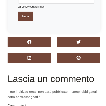
a
i
28 di 500 caratteri max.
l
e
Invia
m
a
i
l
Lascia un commento
Il tuo indirizzo email non sarà pubblicato.
I campi obbligatori
sono contrassegnati
*
Commento
*