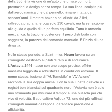
della 356: è la visione di un’auto che unisce comfort,
prestazioni e design senza tempo. La sua linea, scolpita più
dall’aerodinamica che dal pennello, rimane intatta da
sessant’anni. Il motore boxer a sei cilindri da 2 litri,
raffreddato ad aria, eroga solo 130 cavalli, ma la sensazione
alla guida è quella di un perfetto equilibrio. Tutto è armonia
meccanica: la trazione posteriore, il peso distribuito con
saggezza, la purezza del comando manuale. È l’inizio di una
dinastia.
Nello stesso periodo, a Saint-Imier,
Heuer
lavora su un
cronografo destinato ai piloti di rally e di endurance.
L’
Autavia 2446
nasce con uno scopo preciso: offrire
massima leggibilità e robustezza in condizioni estreme. Il
nome stesso, fusione di “AUTomobile” e “AVIAzione”,
racconta la sua doppia anima. Con la sua lunetta girevole e i
registri ben bilanciati sul quadrante nero, l’Autavia non è solo
uno strumento per misurare il tempo: è una bussola per chi
vive di velocità. Il suo calibro Valjoux 72, uno dei più raffinati
cronografi manuali dell’epoca, garantisce precisione e
affidabilità.