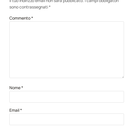
Il tuo indirizzo email non sarà pubblicato.
I campi obbligatori
sono contrassegnati
*
Commento
*
Nome
*
Email
*