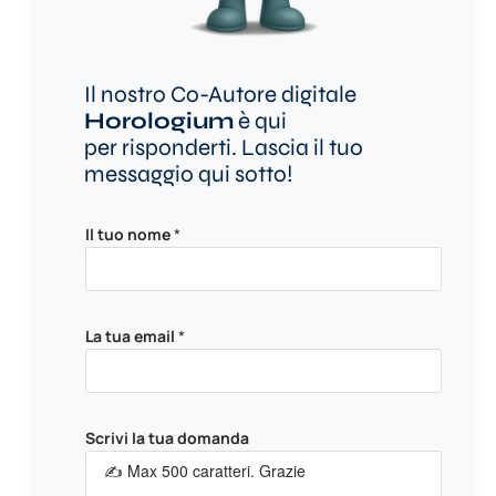
Il nostro Co-Autore digitale
Horologium
è qui
per risponderti. Lascia il tuo
messaggio qui sotto!
Il tuo nome
*
La tua email
*
L
Scrivi la tua domanda
a
e
m