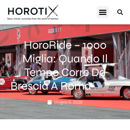
HoroRide – 1000
Miglia: Quando Il
Tempo Corre Da
Brescia A Roma
4
Min Read
Giugno 9, 2026