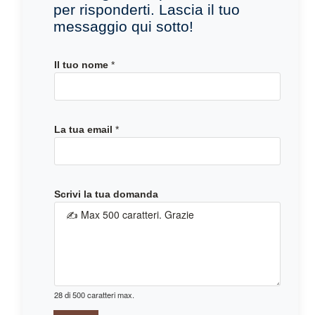
per risponderti. Lascia il tuo
messaggio qui sotto!
e
Il tuo nome
*
m
a
i
l
La tua email
*
*
t
u
a
Scrivi la tua domanda
28 di 500 caratteri max.