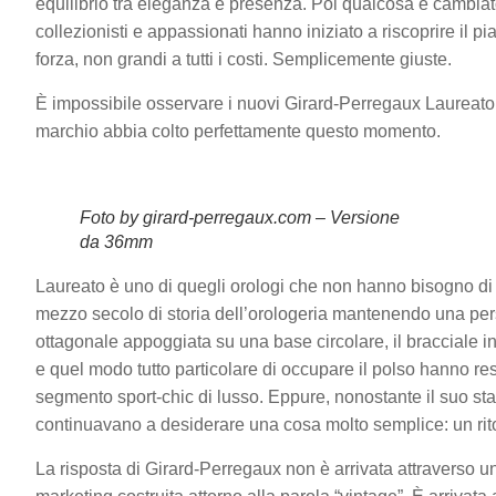
equilibrio tra eleganza e presenza. Poi qualcosa è cambia
collezionisti e appassionati hanno iniziato a riscoprire il p
forza, non grandi a tutti i costi. Semplicemente giuste.
È impossibile osservare i nuovi Girard-Perregaux Laureato 
marchio abbia colto perfettamente questo momento.
Foto by girard-perregaux.com – Versione
da 36mm
Laureato è uno di quegli orologi che non hanno bisogno di 
mezzo secolo di storia dell’orologeria mantenendo una per
ottagonale appoggiata su una base circolare, il bracciale int
e quel modo tutto particolare di occupare il polso hanno res
segmento sport-chic di lusso. Eppure, nonostante il suo stat
continuavano a desiderare una cosa molto semplice: un rito
La risposta di Girard-Perregaux non è arrivata attraverso 