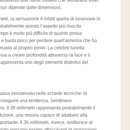
ta attraverso due nuovi modelli che sembrano voler
 non dipende dalle dimensioni.
tri, la sensazione è infatti quella di osservare lo
robabilmente questo l’aspetto più riuscito
mpo è molto più difficile di quanto possa
o e basta poco per perdere quell’armonia che ha
imasto al proprio posto. La celebre lunetta
ua a creare profondità attraverso la luce e il
appresenta uno degli elementi distintivi del
assa inosservata nelle schede tecniche: la
r inseguire una tendenza. Sembrano
. Il 39 millimetri rappresenta probabilmente il
dizione, una misura capace di adattarsi alla
tante. Il 36 millimetri, invece, restituisce al
anto possano essere affascinanti le proporzioni