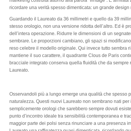
marketing costruita attorno alla parola “vintage”. È arriva
ricordare una verità spesso dimenticata: un grande design
Guardando il Laureato da 36 millimetri e quello da 39 millime
stesso orologio, non una versione ridotta dell’altro. Ed è p
dell’intera operazione. Ridurre le dimensioni di un segnate
sembrare. Le proporzioni cambiano, gli spazi si modifican
reso celebre il modello originale. Qui invece tutto sembra r
mantiene il suo carattere, il quadrante Clous de Paris contin
bracciale integrato conserva quella fluidità che da sempre r
Laureato.
Osservandoli più a lungo emerge una qualità che spesso p
naturalezza. Questi nuovi Laureato non sembrano nati pe
semplicemente orologi che sarebbero sempre dovuti esistere
punto d’incontro ideale tra sensibilità contemporanea e tra
maggior parte dei polsi senza rinunciare a una presenza impor
Laureato una raffinatezza quasi dimenticata, ricordando qu