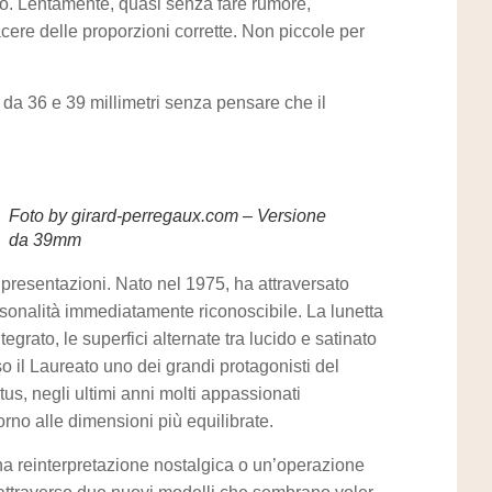
to. Lentamente, quasi senza fare rumore,
iacere delle proporzioni corrette. Non piccole per
da 36 e 39 millimetri senza pensare che il
Foto by girard-perregaux.com – Versione
da 39mm
presentazioni. Nato nel 1975, ha attraversato
sonalità immediatamente riconoscibile. La lunetta
egrato, le superfici alternate tra lucido e satinato
o il Laureato uno dei grandi protagonisti del
us, negli ultimi anni molti appassionati
rno alle dimensioni più equilibrate.
una reinterpretazione nostalgica o un’operazione