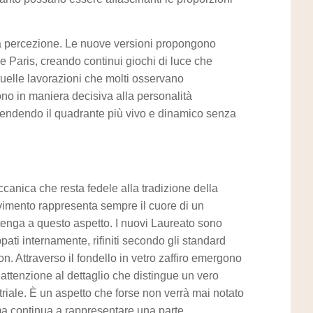
a percezione. Le nuove versioni propongono
e Paris, creando continui giochi di luce che
uelle lavorazioni che molti osservano
ono in maniera decisiva alla personalità
 rendendo il quadrante più vivo e dinamico senza
anica che resta fedele alla tradizione della
vimento rappresenta sempre il cuore di un
tenga a questo aspetto. I nuovi Laureato sono
ati internamente, rifiniti secondo gli standard
n. Attraverso il fondello in vetro zaffiro emergono
’attenzione al dettaglio che distingue un vero
iale. È un aspetto che forse non verrà mai notato
ma continua a rappresentare una parte