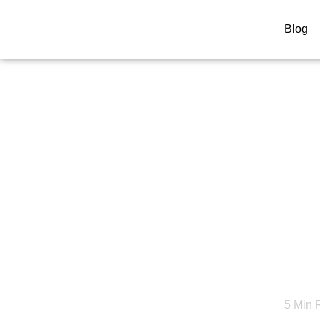
Blog
Girard-Perregau
39 Mm: Quand
Ritrova Le Pro
5
Min 