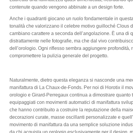
contenute quando vengono abbinate a un design forte.
Anche i quadranti giocano un ruolo fondamentale in quest
tonalità che valorizzano il celebre motivo guilloché Clous d
cambiano carattere a seconda dell’angolazione. È una di q
distrattamente nelle fotografie, ma che dal vivo contribuisc
dell’orologio. Ogni riflesso sembra aggiungere profondità,
compromettere la pulizia generale del progetto.
Naturalmente, dietro questa eleganza si nasconde una mecc
manifattura di La Chaux-de-Fonds. Per noi di Horotix il mo
orologio e Girard-Perregaux continua a dimostrare quanto 
equipaggiati con movimenti automatici di manifattura svilupp
che hanno contribuito a costruire la reputazione della maiso
decorazioni curate, masse oscillanti personalizzate e quell
movimento di manifattura da una semplice soluzione industr
da chi acquista un orologio esclusivamente per il design, 