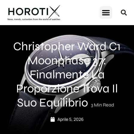
Christopher Ward C1
Moonphase 37:
Finalmente La
Proporzione Trova Il
Suo Equilibrio
3
Min Read
Aprile 5, 2026