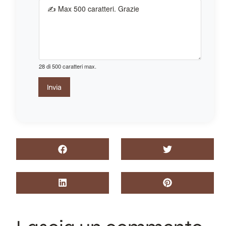
a
i
l
n
o
m
28 di 500 caratteri max.
e
L
Invia
a