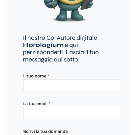
Il nostro Co-Autore digitale
Horologium
è qui
per risponderti. Lascia il tuo
messaggio qui sotto!
Il tuo nome
*
La tua email
*
e
Scrivi la tua domanda
m