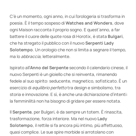
C’è un momento, ogni anno, in cui l’orologeria si trasforma in
poesia. È il tempo sospeso di
Watches and Wonders
, dove
ogni Maison racconta il proprio sogno. E quest’anno, a far
battere il cuore delle quote rosa di Horotix, è stata
Bulgari
,
che ha stregato il pubblico con il nuovo
Serpenti Lady
Solotempo
. Un orologio che non si limita a segnare il tempo,
ma lo
abbraccia
, letteralmente.
Ispirato all’
Anno del Serpente
secondo il calendario cinese, il
nuovo Serpenti è un gioiello che si reinventa, rimanendo
fedele al suo spirito: seducente, magnetico, sofisticato. È un
esercizio di
equilibrio perfetto
tra design e simbolismo, tra
storia e innovazione. E sì, è anche una dichiarazione d’intenti:
la femminilità non ha bisogno di gridare per essere notata.
Il
Serpente
, per Bulgari, è da sempre un totem. È rinascita,
trasformazione, forza interiore. Ma nel nuovo
Lady
Solotempo
, il rettile si fa ancora più intimo, più affettuoso,
quasi complice. Le sue spire morbide si arrotolano con