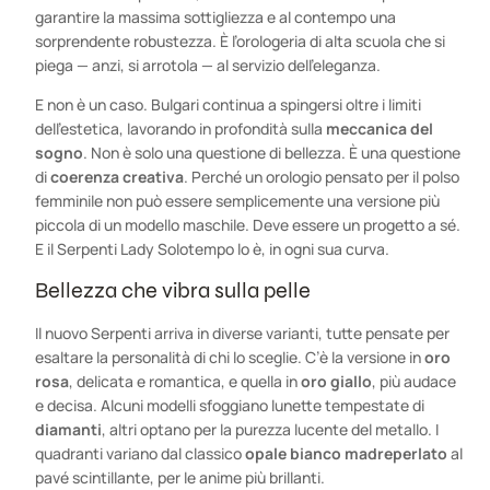
garantire la massima sottigliezza e al contempo una
sorprendente robustezza. È l’orologeria di alta scuola che si
piega — anzi, si arrotola — al servizio dell’eleganza.
E non è un caso. Bulgari continua a spingersi oltre i limiti
dell’estetica, lavorando in profondità sulla
meccanica del
sogno
. Non è solo una questione di bellezza. È una questione
di
coerenza creativa
. Perché un orologio pensato per il polso
femminile non può essere semplicemente una versione più
piccola di un modello maschile. Deve essere un progetto a sé.
E il Serpenti Lady Solotempo lo è, in ogni sua curva.
Bellezza che vibra sulla pelle
Il nuovo Serpenti arriva in diverse varianti, tutte pensate per
esaltare la personalità di chi lo sceglie. C’è la versione in
oro
rosa
, delicata e romantica, e quella in
oro giallo
, più audace
e decisa. Alcuni modelli sfoggiano lunette tempestate di
diamanti
, altri optano per la purezza lucente del metallo. I
quadranti variano dal classico
opale bianco madreperlato
al
pavé scintillante, per le anime più brillanti.