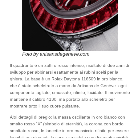
Foto by artisansdegeneve.com
Il quadrante è un zaffiro rosso intenso, risultato di due anni di
sviluppo per abbinarsi esattamente ai rubini scelti per la
ghiera. La base è un Rolex Daytona 116509 in oro bianco,
che è stato scheletrato a mano da Artisans de Genève: ogni
componente tagliato, smussato, rifinito, lucidato. Il movimento
mantiene il calibro 4130, ma portato allo scheletro per
mostrare tutto il suo cuore pulsante.
Altri dettagli di pregio: la massa oscillante in oro bianco con
smalto rosso “X” (simbolo di eternità), la corona con bordo
smaltato rosso, le lancette in oro massiccio rifinite per essere
leggibili ma eleganti, la cassa arricchita con diamanti invisibili.