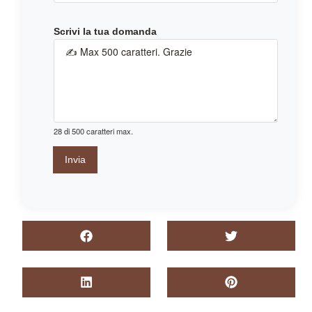
d
o
Scrivi la tua domanda
m
a
n
d
a
*
28 di 500 caratteri max.
Invia