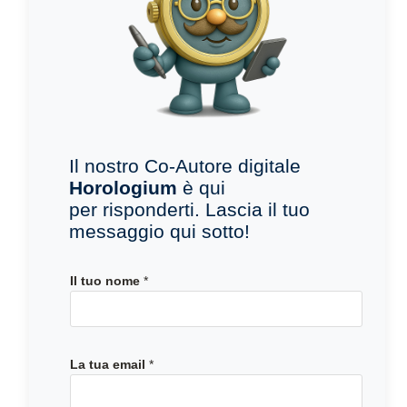
Il nostro Co-Autore digitale
Horologium
è qui
per risponderti. Lascia il tuo
messaggio qui sotto!
Il tuo nome
*
t
La tua email
*
u
a