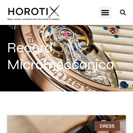
Record
Micromeccanica
DRESS