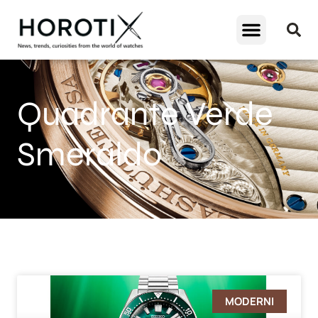
Quadrante Verde
Smeraldo
MODERNI