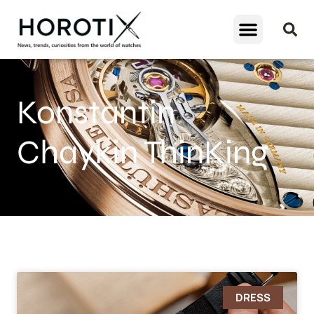
Konstantin
Chaykin ThinKing
DRESS