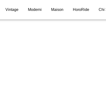
Vintage
Moderni
Maison
HoroRide
Chi
quaracer Ora