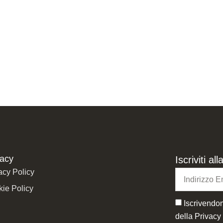
vacy
Iscriviti a
acy Policy
ie Policy
Iscrivendom
della
Privacy