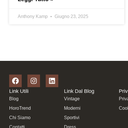
Anthony Kamp
Giugno 23, 2025
Link Utili
Link Dal Blog
Pri
Blog
Vintage
Priv
HoroTrend
Moderni
Cook
Chi Siamo
Sportivi
Contatti
Dress