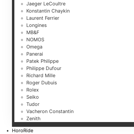
Jaeger LeCoultre
Konstantin Chaykin
Laurent Ferrier
Longines
MB&F
NOMOS
Omega
Panerai
Patek Philippe
Philippe Dufour
Richard Mille
Roger Dubuis
Rolex
Seiko
Tudor
Vacheron Constantin
Zenith
HoroRide