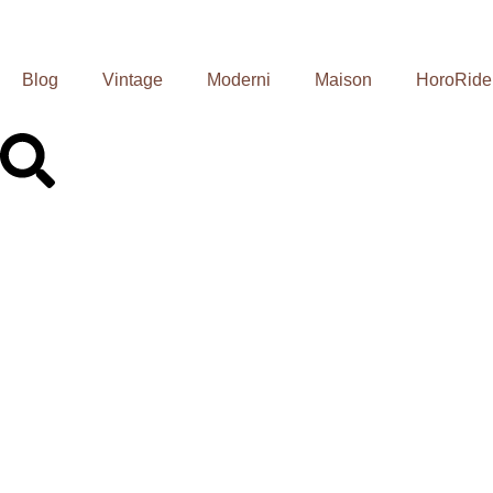
Blog
Vintage
Moderni
Maison
HoroRide
Orologio Ann