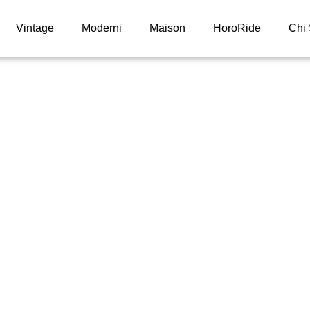
Vintage
Moderni
Maison
HoroRide
Chi
vanguardista