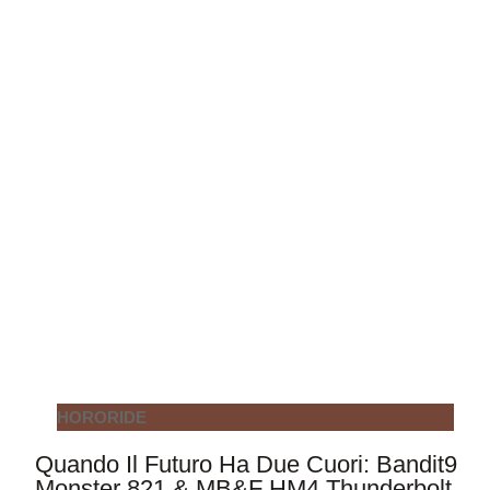
HORORIDE
Quando Il Futuro Ha Due Cuori: Bandit9
Monster 821 & MB&F HM4 Thunderbolt