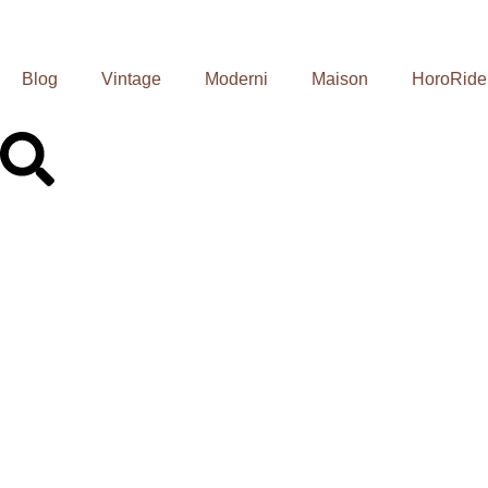
Blog
Vintage
Moderni
Maison
HoroRide
Moser Orolo