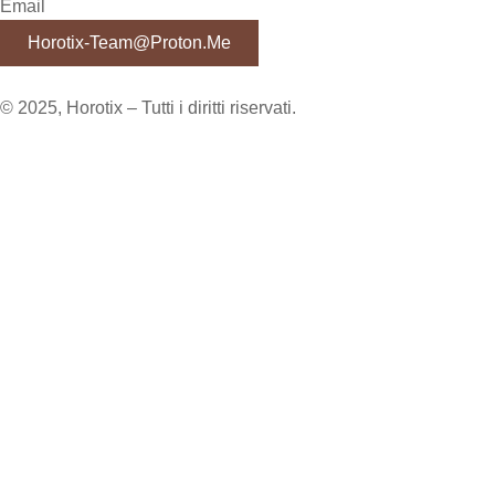
Email
Horotix-Team@proton.me
© 2025, Horotix – Tutti i diritti riservati.