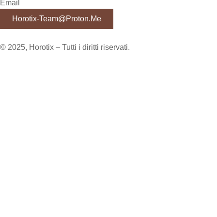
Email
Horotix-Team@proton.me
© 2025, Horotix – Tutti i diritti riservati.