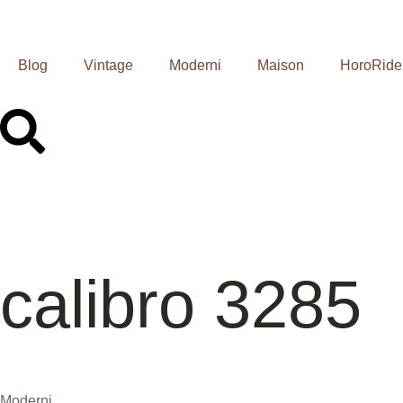
Blog
Vintage
Moderni
Maison
HoroRide
calibro 3285
Moderni