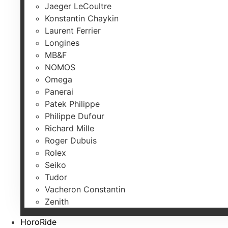
Jaeger LeCoultre
Konstantin Chaykin
Laurent Ferrier
Longines
MB&F
NOMOS
Omega
Panerai
Patek Philippe
Philippe Dufour
Richard Mille
Roger Dubuis
Rolex
Seiko
Tudor
Vacheron Constantin
Zenith
HoroRide